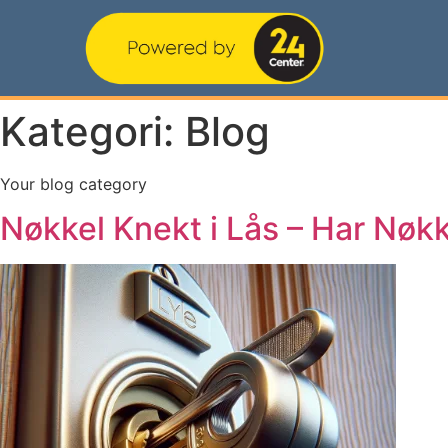
Kategori:
Blog
Your blog category
Nøkkel Knekt i Lås – Har Nøkk